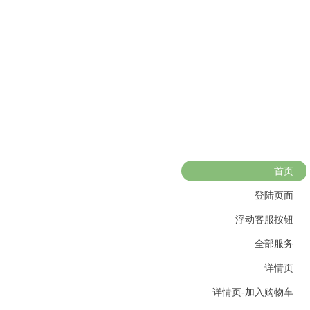
首页
登陆页面
浮动客服按钮
全部服务
详情页
详情页-加入购物车