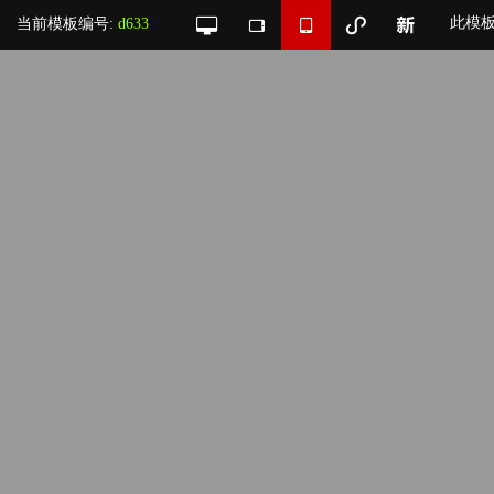
此模
当前模板编号:
d633