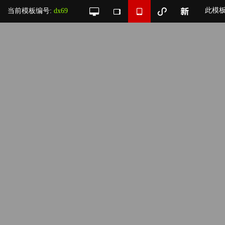
此模
当前模板编号:
dx69